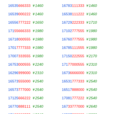
16535
666333
￥1460
16783
111333
￥1460
16539
000222
￥1460
16538
111222
￥1460
16556
777222
￥1650
16729
222333
￥1710
171
55666333
￥1980
17102
777555
￥1980
16718
000555
￥1980
16760
777555
￥1980
1701
7777333
￥1980
16785
111555
￥1980
17007
333555
￥1980
17150
222555
￥2170
16753
000555
￥2240
171
77000555
￥2310
16296
999000
￥2310
1673
6666000
￥2310
16573
555000
￥2540
16531
777333
￥2540
16573
777000
￥2540
16517
888000
￥2540
17125
666222
￥2540
17081
777222
￥2540
16770
888111
￥2540
167
33777000
￥2640